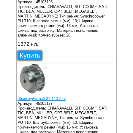
Артикул:
45103126
Производитель: CHIARAVALLI, SIT, CCGMF, SATI,
TIC, BEA, MULLER, OPTIBELT, MEGABELT,
MARTIN, MEGADYNE;
Тип ремня: Synchropower
PU T10;
Шаг зуба ремня (мм): 10;
Ширина
применяемого ремня (мм): 16 мм;
Установка
шкива: под расточку;
Материал исполнения:
алюминий;
Кол-во зубьев: 26;
1372
РУБ
Купить
Шкив зубчатый 31 T10 Z27
Артикул:
45103127
Производитель: CHIARAVALLI, SIT, CCGMF, SATI,
TIC, BEA, MULLER, OPTIBELT, MEGABELT,
MARTIN, MEGADYNE;
Тип ремня: Synchropower
PU T10;
Шаг зуба ремня (мм): 10;
Ширина
применяемого ремня (мм): 16 мм;
Установка
шкива: под расточку;
Материал исполнения: