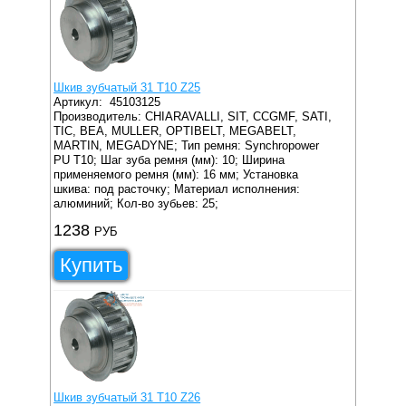
Шкив зубчатый 31 T10 Z25
Артикул:
45103125
Производитель: CHIARAVALLI, SIT, CCGMF, SATI,
TIC, BEA, MULLER, OPTIBELT, MEGABELT,
MARTIN, MEGADYNE;
Тип ремня: Synchropower
PU T10;
Шаг зуба ремня (мм): 10;
Ширина
применяемого ремня (мм): 16 мм;
Установка
шкива: под расточку;
Материал исполнения:
алюминий;
Кол-во зубьев: 25;
1238
РУБ
Купить
Шкив зубчатый 31 T10 Z26