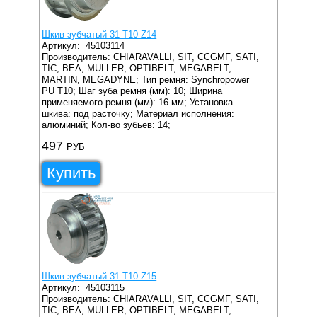
Шкив зубчатый 31 T10 Z14
Артикул:
45103114
Производитель: CHIARAVALLI, SIT, CCGMF, SATI,
TIC, BEA, MULLER, OPTIBELT, MEGABELT,
MARTIN, MEGADYNE;
Тип ремня: Synchropower
PU T10;
Шаг зуба ремня (мм): 10;
Ширина
применяемого ремня (мм): 16 мм;
Установка
шкива: под расточку;
Материал исполнения:
алюминий;
Кол-во зубьев: 14;
497
РУБ
Купить
Шкив зубчатый 31 T10 Z15
Артикул:
45103115
Производитель: CHIARAVALLI, SIT, CCGMF, SATI,
TIC, BEA, MULLER, OPTIBELT, MEGABELT,