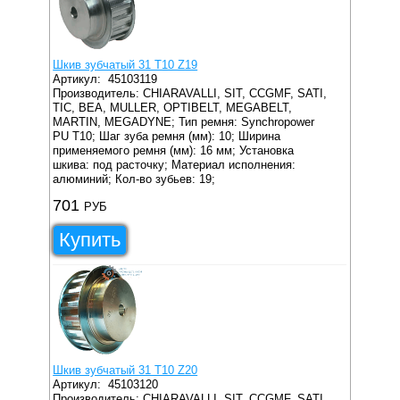
Шкив зубчатый 31 T10 Z19
Артикул:
45103119
Производитель: CHIARAVALLI, SIT, CCGMF, SATI,
TIC, BEA, MULLER, OPTIBELT, MEGABELT,
MARTIN, MEGADYNE;
Тип ремня: Synchropower
PU T10;
Шаг зуба ремня (мм): 10;
Ширина
применяемого ремня (мм): 16 мм;
Установка
шкива: под расточку;
Материал исполнения:
алюминий;
Кол-во зубьев: 19;
701
РУБ
Купить
Шкив зубчатый 31 T10 Z20
Артикул:
45103120
Производитель: CHIARAVALLI, SIT, CCGMF, SATI,