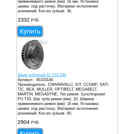
применяемого ремня (мм): 16 мм;
Установка
шкива: под расточку;
Материал исполнения:
алюминий;
Кол-во зубьев: 36;
2332
РУБ
Купить
Шкив зубчатый 31 T10 Z40
Артикул:
45103140
Производитель: CHIARAVALLI, SIT, CCGMF, SATI,
TIC, BEA, MULLER, OPTIBELT, MEGABELT,
MARTIN, MEGADYNE;
Тип ремня: Synchropower
PU T10;
Шаг зуба ремня (мм): 10;
Ширина
применяемого ремня (мм): 16 мм;
Установка
шкива: под расточку;
Материал исполнения:
алюминий;
Кол-во зубьев: 40;
2904
РУБ
Купить