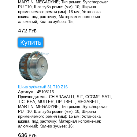
MARTIN, MEGADYNE;
Тип ремня: Synchropower
PU T10;
Шаг зуба ремня (мм): 10;
Ширина
применяемого ремня (мм): 16 мм;
Установка
шкива: под расточку;
Материал исполнения:
алюминий;
Кол-во зубьев: 15;
472
РУБ
Купить
Шкив зубчатый 31 T10 Z16
Артикул:
45103116
Производитель: CHIARAVALLI, SIT, CCGMF, SATI,
TIC, BEA, MULLER, OPTIBELT, MEGABELT,
MARTIN, MEGADYNE;
Тип ремня: Synchropower
PU T10;
Шаг зуба ремня (мм): 10;
Ширина
применяемого ремня (мм): 16 мм;
Установка
шкива: под расточку;
Материал исполнения:
алюминий;
Кол-во зубьев: 16;
636
РУБ