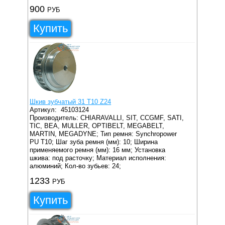
900
РУБ
Купить
Шкив зубчатый 31 T10 Z24
Артикул:
45103124
Производитель: CHIARAVALLI, SIT, CCGMF, SATI,
TIC, BEA, MULLER, OPTIBELT, MEGABELT,
MARTIN, MEGADYNE;
Тип ремня: Synchropower
PU T10;
Шаг зуба ремня (мм): 10;
Ширина
применяемого ремня (мм): 16 мм;
Установка
шкива: под расточку;
Материал исполнения:
алюминий;
Кол-во зубьев: 24;
1233
РУБ
Купить