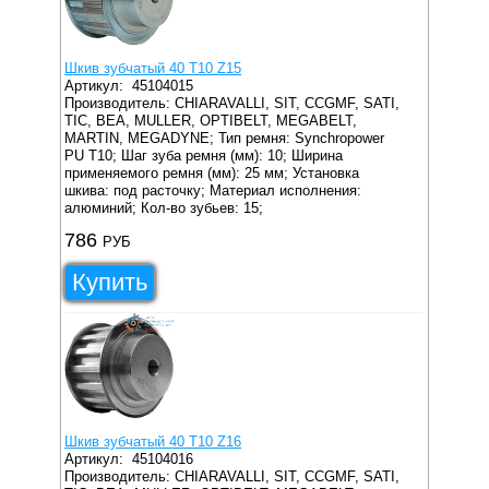
Шкив зубчатый 40 T10 Z15
Артикул:
45104015
Производитель: CHIARAVALLI, SIT, CCGMF, SATI,
TIC, BEA, MULLER, OPTIBELT, MEGABELT,
MARTIN, MEGADYNE;
Тип ремня: Synchropower
PU T10;
Шаг зуба ремня (мм): 10;
Ширина
применяемого ремня (мм): 25 мм;
Установка
шкива: под расточку;
Материал исполнения:
алюминий;
Кол-во зубьев: 15;
786
РУБ
Купить
Шкив зубчатый 40 T10 Z16
Артикул:
45104016
Производитель: CHIARAVALLI, SIT, CCGMF, SATI,