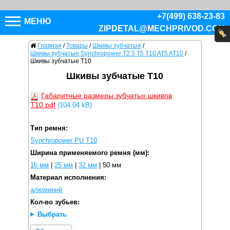
+7(499) 638-23-83
МЕНЮ
ZIPDETAL@MECHPRIVOD.COM
Главная
/
Товары
/
Шкивы зубчатые
/
Шкивы зубчатые Synchropower T2.5 T5 T10 AT5 AT10
/
Шкивы зубчатые T10
Шкивы зубчатые T10
Габаритные размеры зубчатых шкивов
T10.pdf
(104.04 kB)
Тип ремня:
Synchropower PU T10
Ширина применяемого ремня (мм):
16 мм
|
25 мм
|
32 мм
|
50 мм
Материал исполнения:
алюминий
Кол-во зубьев:
Выбрать