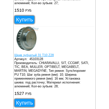
алюминий;
Кол-во зубьев: 27;
1510
РУБ
Купить
Шкив зубчатый 31 T10 Z28
Артикул:
45103128
Производитель: CHIARAVALLI, SIT, CCGMF, SATI,
TIC, BEA, MULLER, OPTIBELT, MEGABELT,
MARTIN, MEGADYNE;
Тип ремня: Synchropower
PU T10;
Шаг зуба ремня (мм): 10;
Ширина
применяемого ремня (мм): 16 мм;
Установка
шкива: под расточку;
Материал исполнения:
алюминий;
Кол-во зубьев: 28;
1527
РУБ
Купить