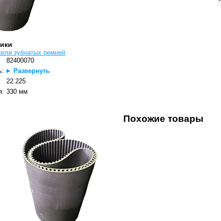
тики
кели зубчатых ремней
82400070
ь:
Развернуть
22.225
я:
330 мм
Похожие товары