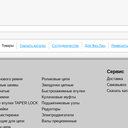
Товары
Скачать каталог
Сотрудничество
Для Физ.Лиц
Реквизит
Сервис
Доставка
нового ремня
Роликовые цепи
Самовывоз
вые шкивы
Звездочки цепные
Скачать кат
чатые
Быстрозажимные втулки
ремни
Кулачковые муфты
е втулки TAPER LOCK
Подшипниковые узлы
рейки
Редукторы
шестеренки
Электродвигатели
щие для цепи
Валы прецизионные
и цепи