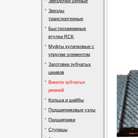
Звездочки цепные
Звезды
транспортерные
Быстрозажимные
втулки RCK
Муфты кулачковые с
упругим элементом
Заготовки зубчатых
шкивов
Викели зубчатых
ремней
Кольца и шайбы
Подшипниковые узлы
Подшипники
Ступицы