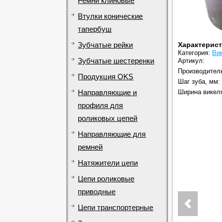
Ремни клиновые
Втулки конические
тапербуш
Характерис
Зубчатые рейки
Категория:
Ви
Зубчатые шестеренки
Артикул:
Производител
Продукция OKS
Шаг зуба, мм:
Ширина викел
Направляющие и
профиля для
роликовых цепей
Направляющие для
ремней
Натяжители цепи
Цепи роликовые
приводные
Цепи транспортерные