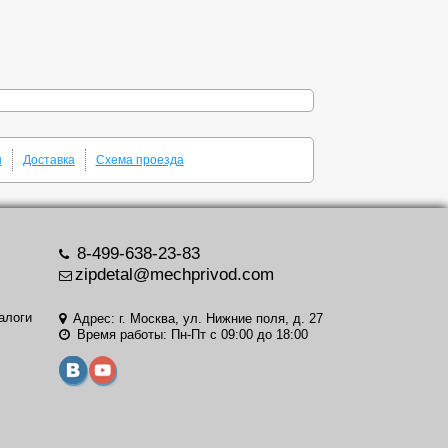
ы
Доставка
Схема проезда
8-499-638-23-83
zipdetal@mechprivod.com
алоги
Адрес: г. Москва, ул. Нижние поля, д. 27
Время работы: Пн-Пт с 09:00 до 18:00