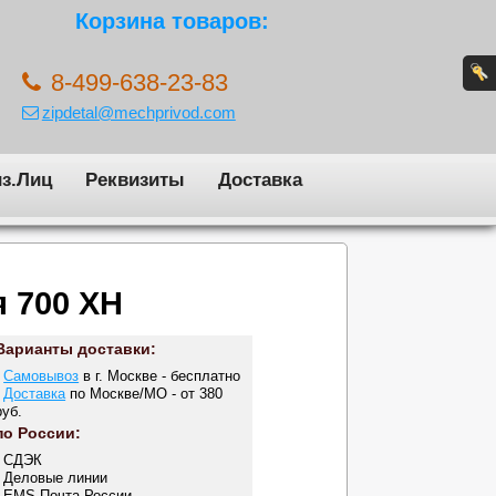
Корзина товаров:
8-499-638-23-83
zipdetal@mechprivod.com
з.Лиц
Реквизиты
Доставка
я 700 XH
Варианты доставки:
-
Самовывоз
в г. Москве - бесплатно
-
Доставка
по Москве/МО - от 380
руб.
по России:
- СДЭК
- Деловые линии
- EMS Почта России