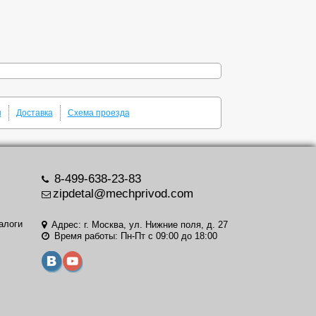
ы
Доставка
Схема проезда
8-499-638-23-83
zipdetal@mechprivod.com
алоги
Адрес: г. Москва, ул. Нижние поля, д. 27
Время работы: Пн-Пт с 09:00 до 18:00