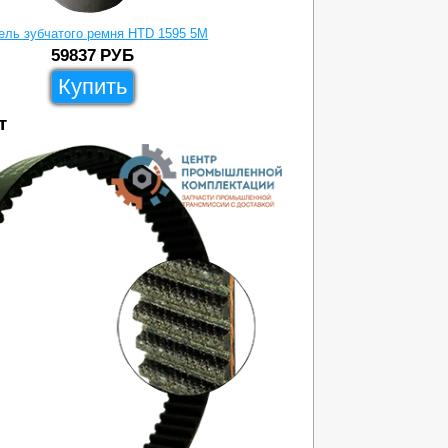
ель зубчатого ремня HTD 1595 5M
Вике
59837
РУБ
Купить
т
1038