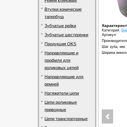
Ремни клиновые
Втулки конические
тапербуш
Характерис
Зубчатые рейки
Категория:
Ви
Зубчатые шестеренки
Артикул:
Производител
Продукция OKS
Шаг зуба, мм:
Ширина викел
Направляющие и
профиля для
роликовых цепей
Направляющие для
ремней
Натяжители цепи
Цепи роликовые
приводные
Цепи транспортерные