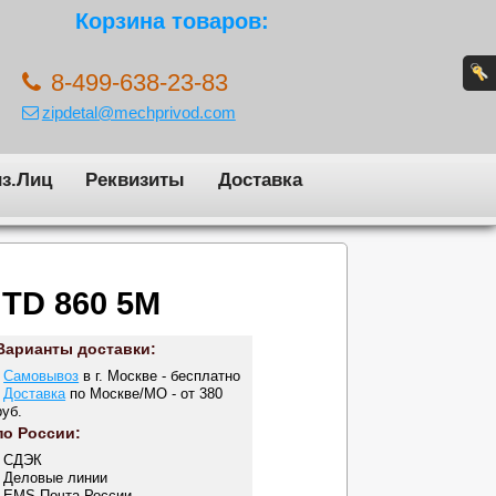
Корзина товаров:
8-499-638-23-83
zipdetal@mechprivod.com
з.Лиц
Реквизиты
Доставка
HTD 860 5M
Варианты доставки:
-
Самовывоз
в г. Москве - бесплатно
-
Доставка
по Москве/МО - от 380
руб.
по России:
- СДЭК
- Деловые линии
- EMS Почта России