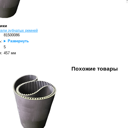
тики
кели зубчатых ремней
81500086
ь:
Развернуть
5
я:
457 мм
Похожие товары