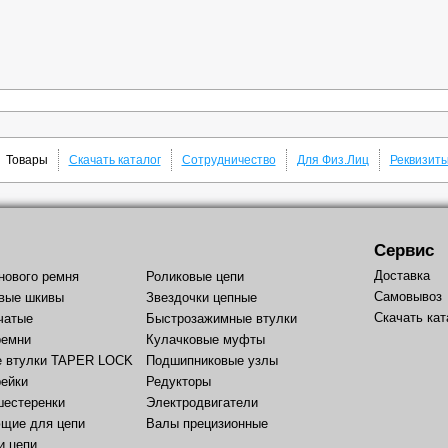
Товары
Скачать каталог
Сотрудничество
Для Физ.Лиц
Реквизит
Сервис
Доставка
нового ремня
Роликовые цепи
Самовывоз
вые шкивы
Звездочки цепные
Скачать кат
чатые
Быстрозажимные втулки
ремни
Кулачковые муфты
е втулки TAPER LOCK
Подшипниковые узлы
рейки
Редукторы
шестеренки
Электродвигатели
щие для цепи
Валы прецизионные
и цепи