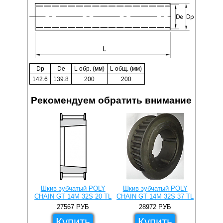
Dp
De
L обр. (мм)
L общ. (мм)
142.6
139.8
200
200
Рекомендуем обратить внимание
Шкив зубчатый POLY
Шкив зубчатый POLY
CHAIN GT 14M 32S 20 TL
CHAIN GT 14M 32S 37 TL
27567
РУБ
28972
РУБ
Купить
Купить