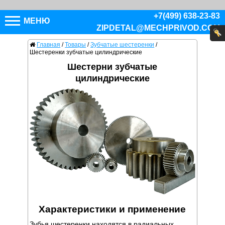
+7(499) 638-23-83
МЕНЮ
ZIPDETAL@MECHPRIVOD.COM
Главная
/
Товары
/
Зубчатые шестеренки
/
Шестеренки зубчатые цилиндрические
Шестерни зубчатые
цилиндрические
Характеристики и применение
Зубья шестеренки находятся в радиальных