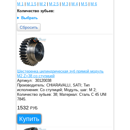
M 1
|
M 1.5
|
M 2
|
M 2.5
|
M 3
|
M 4
|
M 5
|
M 6
Количество зубьев:
Выбрать
Сбросить
Шестеренка цилиндрическая зуб прямой модуль
M2 Z=38 со ступицей
Артикул:
30120038
Производитель: CHIARAVALLI, SATI;
Тип
исполнения: Со ступицей;
Модуль, шаг: M 2;
Количество зубьев: 38;
Материал: Сталь C 45 UNI
7845.
1532
РУБ
Купить