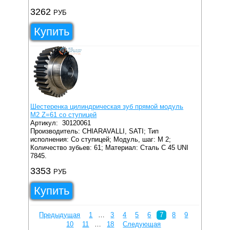
3262
РУБ
Купить
Шестеренка цилиндрическая зуб прямой модуль
M2 Z=61 со ступицей
Артикул:
30120061
Производитель: CHIARAVALLI, SATI;
Тип
исполнения: Со ступицей;
Модуль, шаг: M 2;
Количество зубьев: 61;
Материал: Сталь C 45 UNI
7845.
3353
РУБ
Купить
Предыдущая
1
…
3
4
5
6
7
8
9
10
11
…
18
Следующая