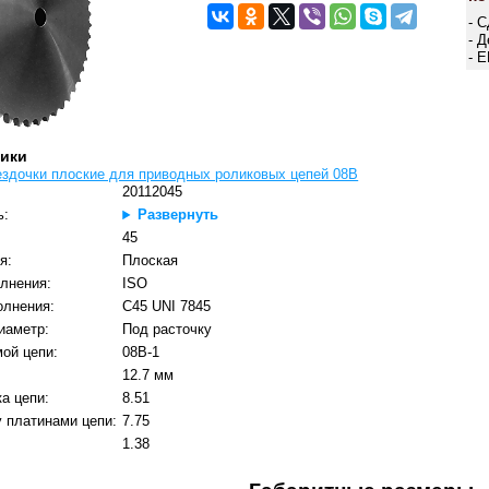
- 
- 
- 
тики
ездочки плоские для приводных роликовых цепей 08B
20112045
ь:
Развернуть
:
45
я:
Плоская
лнения:
ISO
олнения:
C45 UNI 7845
иаметр:
Под расточку
ой цепи:
08B-1
12.7 мм
а цепи:
8.51
 платинами цепи:
7.75
1.38