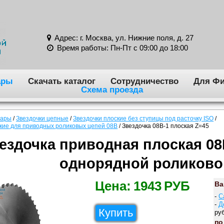
Адрес: г. Москва, ул. Нижние поля, д. 27
Время работы: Пн-Пт с 09:00 до 18:00
ары
Скачать каталог
Сотрудничество
Для Фи
Схема проезда
вары
/
Звездочки цепные
/
Звездочки плоские без ступицы под расточку ISO
/
ские для приводных роликовых цепей 08B
/
Звездочка 08B-1 плоская Z=45
ездочка приводная плоская 08
однорядной роликово
Цена:
1943
РУБ
Ва
-
С
-
Д
Купить
руб
по