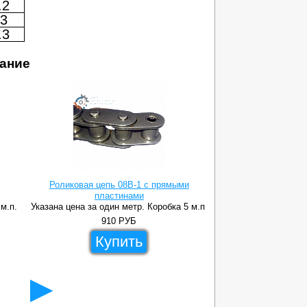
.2
3
.3
ание
Роликовая цепь 08B-1 с прямыми
пластинами
Роликовая цепь 0
 м.п.
Указана цена за один метр. Коробка 5 м.п.
Указана цена за оди
910
РУБ
15
Купить
Ку
►