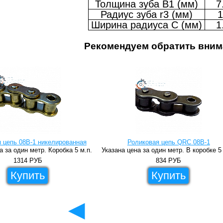
Толщина зуба B1 (мм)
7
Радиус зуба r3 (мм)
1
Ширина радиуса C (мм)
1
Рекомендуем обратить вним
 цепь 08B-1 никелированная
Роликовая цепь QRC 08B-1
а за один метр. Коробка 5 м.п.
Указана цена за один метр. В коробке 5
1314
РУБ
834
РУБ
Купить
Купить
◄