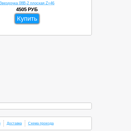
Звездочка 08B-2 плоская Z=46
Звез
4505
РУБ
Купить
ы
Доставка
Схема проезда