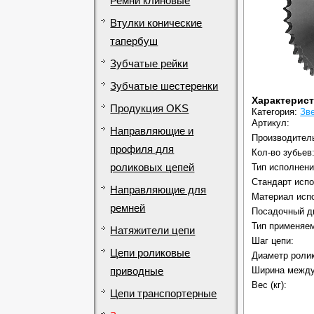
Ремни клиновые
Втулки конические
тапербуш
Зубчатые рейки
Зубчатые шестеренки
Характерис
Продукция OKS
Категория:
Зв
Артикул:
Направляющие и
Производител
профиля для
Кол-во зубьев
роликовых цепей
Тип исполнени
Стандарт испо
Направляющие для
Материал исп
ремней
Посадочный д
Тип применяем
Натяжители цепи
Шаг цепи:
Цепи роликовые
Диаметр ролик
Ширина между
приводные
Вес (кг):
Цепи транспортерные