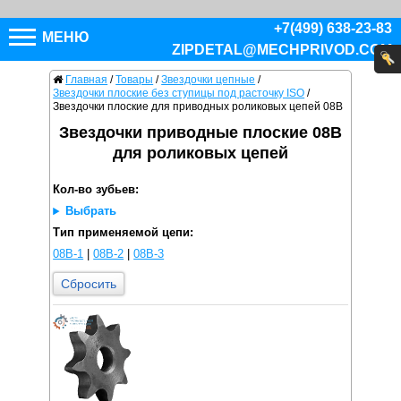
+7(499) 638-23-83
МЕНЮ
ZIPDETAL@MECHPRIVOD.COM
Главная
/
Товары
/
Звездочки цепные
/
Звездочки плоские без ступицы под расточку ISO
/
Звездочки плоские для приводных роликовых цепей 08B
Звездочки приводные плоские 08B
для роликовых цепей
Кол-во зубьев:
Выбрать
Тип применяемой цепи:
08B-1
|
08B-2
|
08B-3
Сбросить