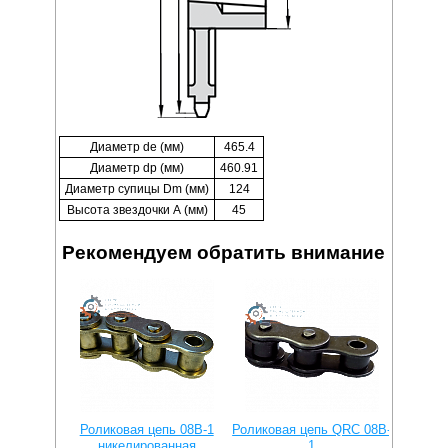
Диаметр de (мм)
465.4
Диаметр dp (мм)
460.91
Диаметр супицы Dm (мм)
124
Высота звездочки А (мм)
45
Рекомендуем обратить внимание
Роликовая цепь 08B-1
Роликовая цепь QRC 08B-
Ролико
никелированная
1
прямы