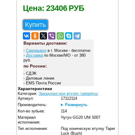
Цена:
23406
РУБ
Купить
Варианты доставки:
-
Самовывоз
в г. Москве - бесплатно
-
Доставка
по Москве/МО - от 380
руб.
по России:
- СДЭК
- Деловые линии
- EMS Почта России
Характеристики
Категория:
Звездочки под втулку тапербуш
Артикул:
17112114
Производитель:
Развернуть
Кол-во зубьев:
114
Материал
Чугун GG20 UNI 5007
исполнения:
Тип исполнения:
Под коническую втулку Taper
Lock (Bush)