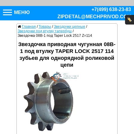
+7(499) 638-23-83
МЕНЮ
ZIPDETAL@MECHPRIVOD.COM
Главная
/
Товары
/
Звездочки цепные
/
Звездочки под втулку тапербуш
/
Звездочка 08B-1 под Taper Lock 2517 Z=114
Звездочка приводная чугунная 08B-
1 под втулку TAPER LOCK 2517 114
зубьев для однорядной роликовой
цепи