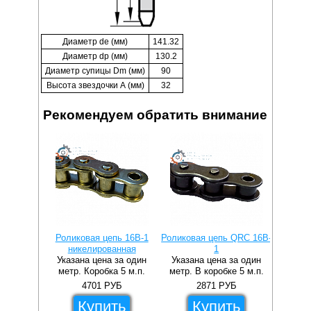
Диаметр de (мм)
141.32
Диаметр dp (мм)
130.2
Диаметр супицы Dm (мм)
90
Высота звездочки А (мм)
32
Рекомендуем обратить внимание
Роликовая цепь 16B-1
Роликовая цепь QRC 16B-
Ролико
никелированная
1
прямы
Указана цена за один
Указана цена за один
Указа
метр. Коробка 5 м.п.
метр. В коробке 5 м.п.
метр.
4701
РУБ
2871
РУБ
Купить
Купить