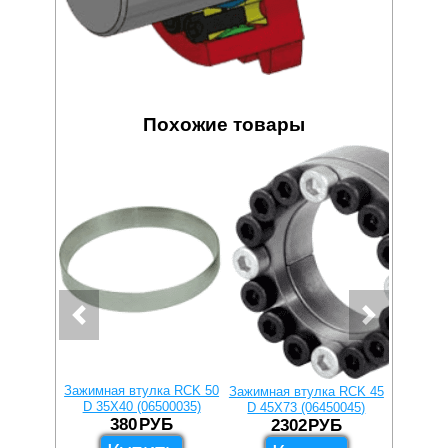
Похожие товары
Зажимная втулка RCK 50
Зажимна
Зажимная втулка RCK 45
D 35X40 (06500035)
D 48X
D 45X73 (06450045)
380
РУБ
2302
РУБ