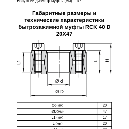
Наружний диаметр муфты (мм):
47
Габаритные размеры и
технические характеристики
бытрозажимной муфты RCK 40 D
20X47
Ød(мм)
20
ØD(мм)
47
L1 (мм)
17
L (мм)
20