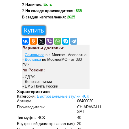
❔ Наличие:
Есть
❔ На складе производителя:
835
В стадии изготовления:
2625
Купить
Варианты доставки:
-
Самовывоз
в г. Москве - бесплатно
-
Доставка
по Москве/МО - от 380
руб.
по России:
- СДЭК
- Деловые линии
- EMS Почта России
Характеристики
Категория:
Быстрозажимные втулки RCK
Артикул:
06400020
Производитель:
CHIARAVALLI
SATI
Тип муфты RCK:
40
Внутренний диаметр на вал (мм):
20