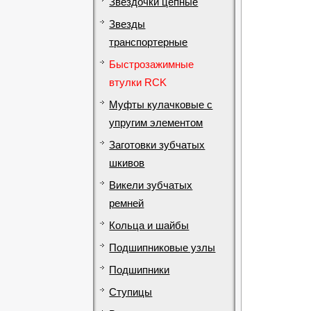
Звездочки цепные
Звезды
транспортерные
Быстрозажимные
втулки RCK
Муфты кулачковые с
упругим элементом
Заготовки зубчатых
шкивов
Викели зубчатых
ремней
Кольца и шайбы
Подшипниковые узлы
Подшипники
Ступицы