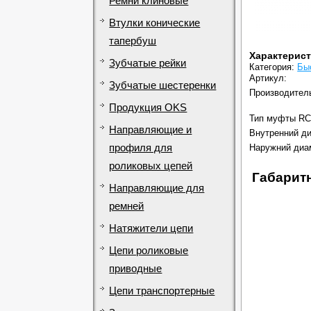
Ремни клиновые
Втулки конические
тапербуш
Характерис
Зубчатые рейки
Категория:
Бы
Артикул:
Зубчатые шестеренки
Производител
Продукция OKS
Тип муфты RC
Направляющие и
Внутренний ди
профиля для
Наружний диа
роликовых цепей
Габарит
Направляющие для
ремней
Натяжители цепи
Цепи роликовые
приводные
Цепи транспортерные