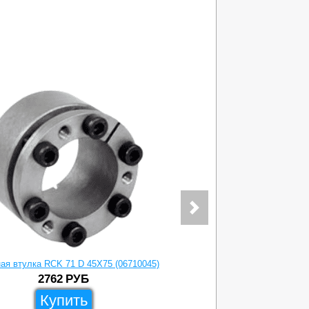
ая втулка RCK 71 D 45X75 (06710045)
Зажимная вт
2762
РУБ
Купить