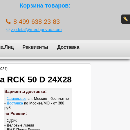
Корзина товаров:
8-499-638-23-83
zipdetal@mechprivod.com
з.Лиц
Реквизиты
Доставка
0024)
а RCK 50 D 24X28
Варианты доставки:
-
Самовывоз
в г. Москве - бесплатно
-
Доставка
по Москве/МО - от 380
руб.
по России:
- СДЭК
- Деловые линии
- EMS Почта России