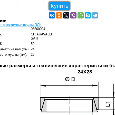
Купить
тики
строзажимные втулки RCK
06500024
ь:
CHIARAVALLI
SATI
K:
50
аметр на вал (мм):
24
метр муфты (мм):
28
ные размеры и технические характеристики 
24X28