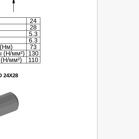
24
28
5.3
6.3
(Нм)
73
 (Н/мм²)
130
(Н/мм²)
110
D 24X28