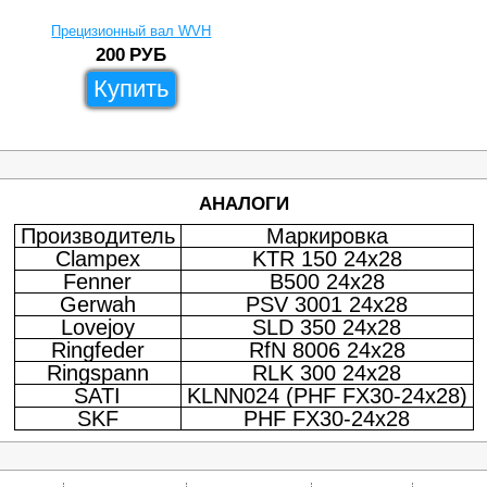
Прецизионный вал WVH
200
РУБ
Купить
АНАЛОГИ
Производитель
Маркировка
Clampex
KTR 150 24x28
Fenner
B500 24x28
Gerwah
PSV 3001 24x28
Lovejoy
SLD 350 24x28
Ringfeder
RfN 8006 24x28
Ringspann
RLK 300 24x28
SATI
KLNN024 (PHF FX30-24x28)
SKF
PHF FX30-24x28