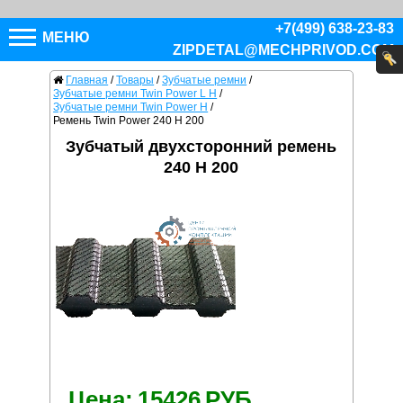
+7(499) 638-23-83
МЕНЮ
ZIPDETAL@MECHPRIVOD.COM
Главная
/
Товары
/
Зубчатые ремни
/
Зубчатые ремни Twin Power L H
/
Зубчатые ремни Twin Power H
/
Ремень Twin Power 240 H 200
Зубчатый двухсторонний ремень
240 H 200
Цена:
15426
РУБ