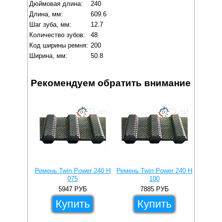
Дюймовая длина:
240
Длина, мм:
609.6
Шаг зуба, мм:
12.7
Количество зубов:
48
Код ширины ремня:
200
Ширина, мм:
50.8
Рекомендуем обратить внимание
Ремень Twin Power 240 H
Ремень Twin Power 240 H
Ремень 
075
100
5947
РУБ
7885
РУБ
Купить
Купить