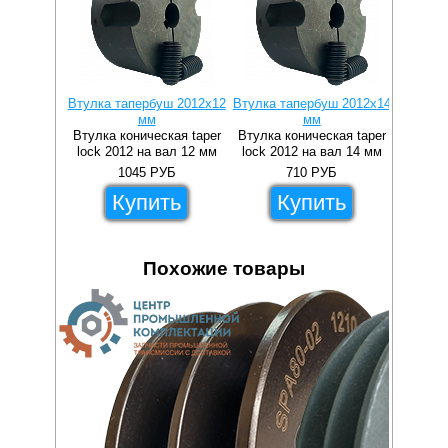
Втулка тапербуш 2012x12
Втулка тапербуш 2012x14
Втулка 
мм
мм
Втулка коническая taper
Втулка коническая taper
Втулка 
lock 2012 на вал 12 мм
lock 2012 на вал 14 мм
lock 2
1045
РУБ
710
РУБ
Купить
Купить
Похожие товары