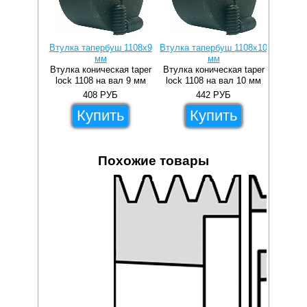
Втулка тапербуш 1108x9
Втулка тапербуш 1108x10
Втулка 
мм
мм
Втулка коническая taper
Втулка коническая taper
Втулка 
lock 1108 на вал 9 мм
lock 1108 на вал 10 мм
lock 1
408
РУБ
442
РУБ
Купить
Купить
Похожие товары