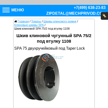
+7(499) 638-23-83
МЕНЮ
ZIPDETAL@MECHPRIVOD.COM
Главная
/
Товары
/
Шкивы клинового ремня
/
Клиновые шкивы SPA
/
Шкив клиновой SPA 75/2 под втулку 1108
Шкив клиновой чугунный SPA 75/2
под втулку 1108
SPA 75 двухручейковый под Taper Lock