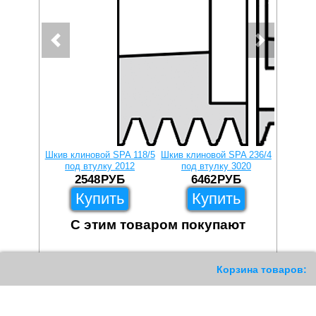
Шкив клиновой SPA 118/5
Шкив клиновой SPA 236/4
Шкив кли
под втулку 2012
под втулку 3020
под
2548
РУБ
6462
РУБ
2
Купить
Купить
С этим товаром покупают
470
Корзина товаров: