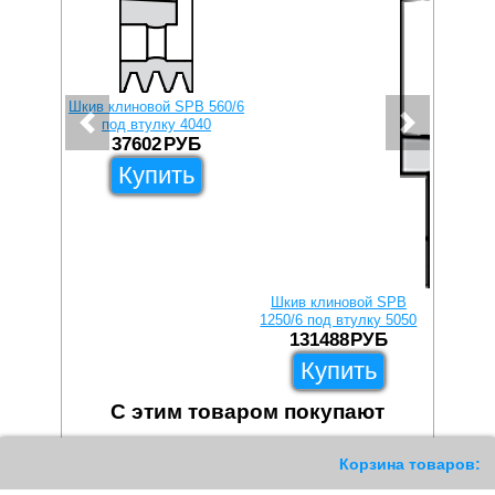
Шкив клиновой SPB 560/6
Шкив кли
под втулку 4040
под
37602
РУБ
3
Купить
Шкив клиновой SPB
1250/6 под втулку 5050
131488
РУБ
Купить
С этим товаром покупают
522
Корзина товаров: