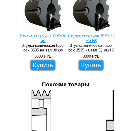
Втулка тапербуш 3535x30
Втулка тапербуш 3535x32
Втулка 
мм
мм H8
Втулка коническая taper
Втулка коническая taper
Втулка 
lock 3535 на вал 30 мм
lock 3535 на вал 32 мм H8
lock 3
3800
РУБ
3800
РУБ
Купить
Купить
Похожие товары