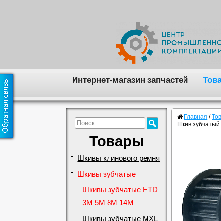
Интернет-магазин запчастей
Тов
Главная
/
То
Шкив зубчатый
Товары
Шкивы клинового ремня
Шкивы зубчатые
Шкивы зубчатые HTD
3M 5M 8M 14M
Шкивы зубчатые MXL