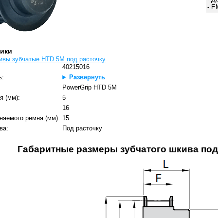
- E
тики
ивы зубчатые HTD 5M под расточку
40215016
ь:
Развернуть
PowerGrip HTD 5M
я (мм):
5
:
16
няемого ремня (мм):
15
ва:
Под расточку
Габаритные размеры зубчатого шкива под 