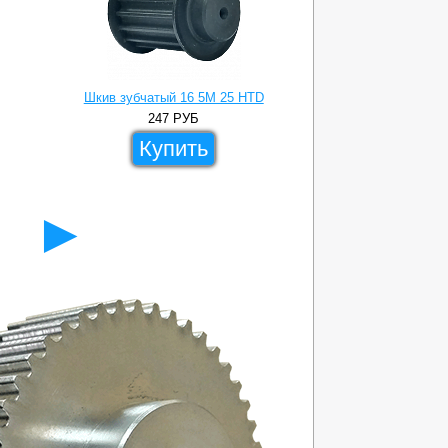
Шкив зубчатый 16 5M 25 HTD
Заготовка зубчат
247
РУБ
17
Купить
Ку
►