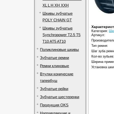
XL L H XH XXH
Шкивы зубчатые
POLY CHAIN GT
Характерис
Шкивы зубчатые
Категория:
Шк
Synchropower T2.5 T5
Артикул:
Производител
T10 AT5 AT10
Тип ремня:
Поликлиновые шкивы
Шаг зуба ремн
Кол-во зубьев
Зубчатые ремни
Ширина приме
Ремни клиновые
Установка шки
Втулки конические
тапербуш
Зубчатые рейки
Зубчатые шестеренки
Продукция OKS
Направляющие и