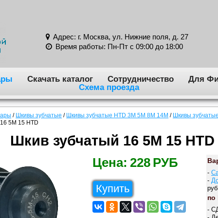
Адрес: г. Москва, ул. Нижние поля, д. 27
Время работы: Пн-Пт с 09:00 до 18:00
ары
Скачать каталог
Сотрудничество
Для Фи
Схема проезда
вары
/
Шкивы зубчатые
/
Шкивы зубчатые HTD 3M 5M 8M 14M
/
Шкивы зубчатые
 16 5M 15 HTD
Шкив зубчатый 16 5M 15 HTD
Цена:
228
РУБ
Ва
-
С
-
Д
Купить
руб
по
- С
- Д