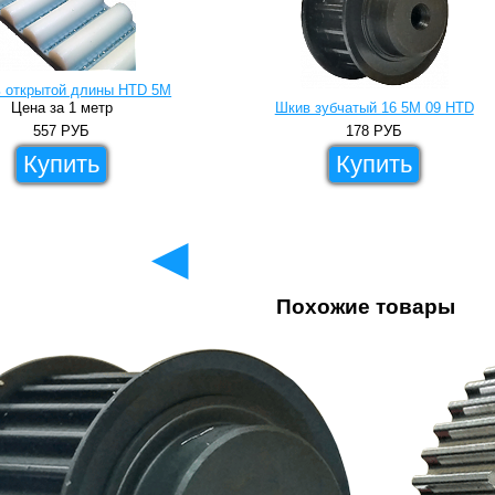
 открытой длины HTD 5M
Цена за 1 метр
Шкив зубчатый 16 5M 09 HTD
557
РУБ
178
РУБ
Купить
Купить
◄
Похожие товары