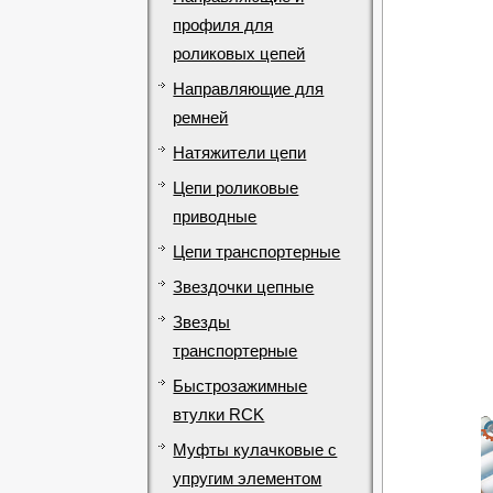
профиля для
роликовых цепей
Направляющие для
ремней
Натяжители цепи
Цепи роликовые
приводные
Цепи транспортерные
Звездочки цепные
Звезды
транспортерные
Быстрозажимные
втулки RCK
Муфты кулачковые с
упругим элементом