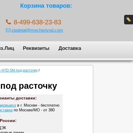
Корзина товаров:
8-499-638-23-83
zipdetal@mechprivod.com
з.Лиц
Реквизиты
Доставка
 HTD 5M под расточку
/
 под расточку
рианты доставки:
амовывоз
в г. Москве - бесплатно
оставка
по Москве/МО - от 380
.
 России:
ДЭК
еловые линии