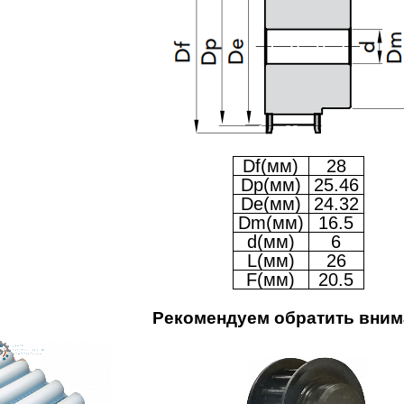
Df(мм)
28
Dp(мм)
25.46
De(мм)
24.32
Dm(мм)
16.5
d(мм)
6
L(мм)
26
F(мм)
20.5
Рекомендуем обратить вним