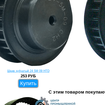
Шкив зубчатый 24 5M 09 HTD
253
РУБ
Купить
С этим товаром покупаю