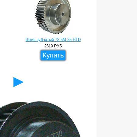
Шкив зубчатый 72 5M 25 HTD
Шкив зубчатый 72 5M
2619
РУБ
17
Купить
Ку
►