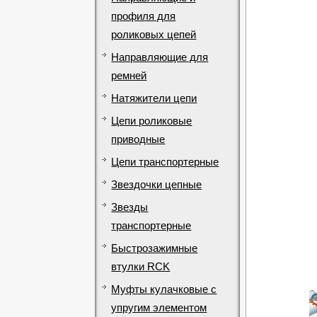
профиля для
роликовых цепей
Направляющие для
ремней
Натяжители цепи
Цепи роликовые
приводные
Цепи транспортерные
Звездочки цепные
Звезды
транспортерные
Быстрозажимные
втулки RCK
Муфты кулачковые с
упругим элементом