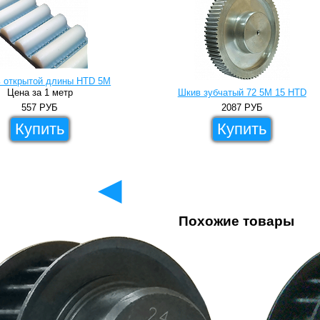
 открытой длины HTD 5M
Цена за 1 метр
Шкив зубчатый 72 5M 15 HTD
557
РУБ
2087
РУБ
Купить
Купить
◄
Похожие товары