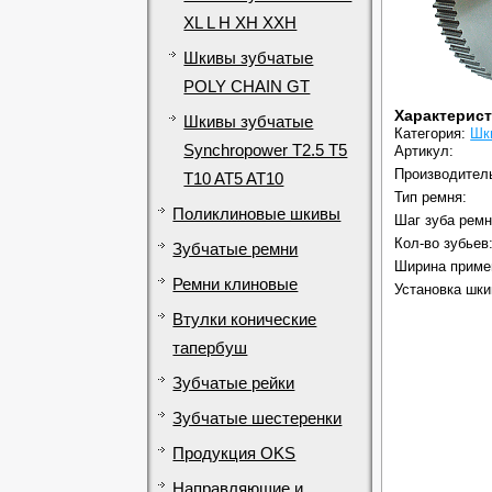
XL L H XH XXH
Шкивы зубчатые
POLY CHAIN GT
Характерис
Шкивы зубчатые
Категория:
Шк
Synchropower T2.5 T5
Артикул:
Производител
T10 AT5 AT10
Тип ремня:
Поликлиновые шкивы
Шаг зуба ремн
Кол-во зубьев
Зубчатые ремни
Ширина приме
Ремни клиновые
Установка шки
Втулки конические
тапербуш
Зубчатые рейки
Зубчатые шестеренки
Продукция OKS
Направляющие и