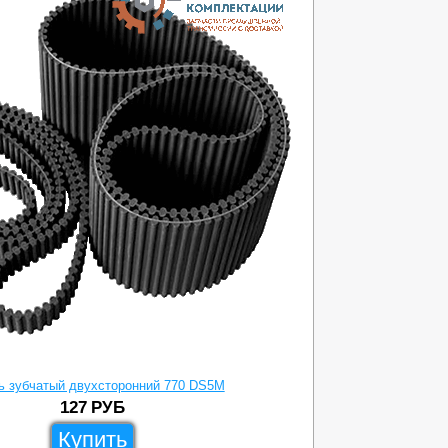
ь зубчатый двухсторонний 770 DS5M
127
РУБ
Купить