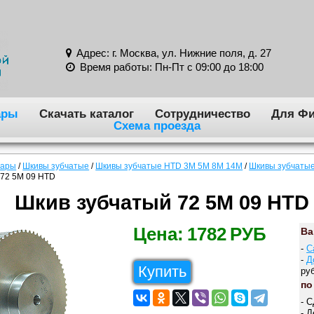
Адрес: г. Москва, ул. Нижние поля, д. 27
Время работы: Пн-Пт с 09:00 до 18:00
ары
Скачать каталог
Сотрудничество
Для Фи
Схема проезда
вары
/
Шкивы зубчатые
/
Шкивы зубчатые HTD 3M 5M 8M 14M
/
Шкивы зубчатые
 72 5M 09 HTD
Шкив зубчатый 72 5M 09 HTD
Цена:
1782
РУБ
Ва
-
С
-
Д
Купить
руб
по
- 
- 