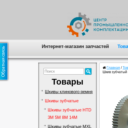
Интернет-магазин запчастей
Тов
Главная
/
То
Шкив зубчатый
Товары
Шкивы клинового ремня
Шкивы зубчатые
Шкивы зубчатые HTD
3M 5M 8M 14M
Шкивы зубчатые MXL