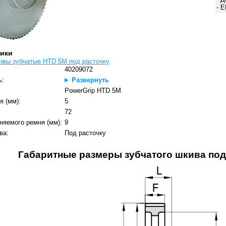
- 
тики
ивы зубчатые HTD 5M под расточку
40209072
ь:
Развернуть
PowerGrip HTD 5M
я (мм):
5
:
72
няемого ремня (мм):
9
ва:
Под расточку
Габаритные размеры зубчатого шкива под 