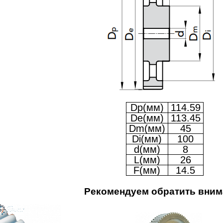
Dp(мм)
114.59
De(мм)
113.45
Dm(мм)
45
Di(мм)
100
d(мм)
8
L(мм)
26
F(мм)
14.5
Рекомендуем обратить вним