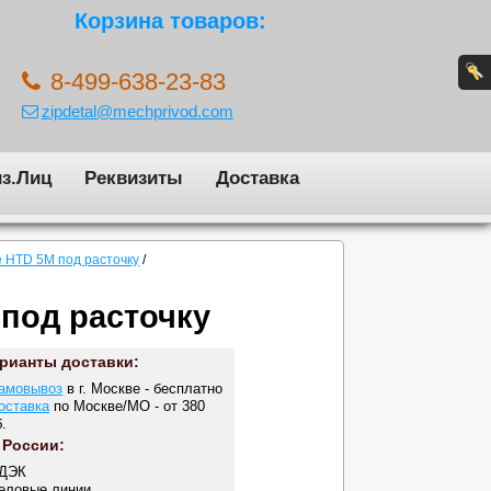
Корзина товаров:
8-499-638-23-83
zipdetal@mechprivod.com
з.Лиц
Реквизиты
Доставка
 HTD 5M под расточку
/
 под расточку
рианты доставки:
амовывоз
в г. Москве - бесплатно
оставка
по Москве/МО - от 380
.
 России:
СДЭК
Деловые линии