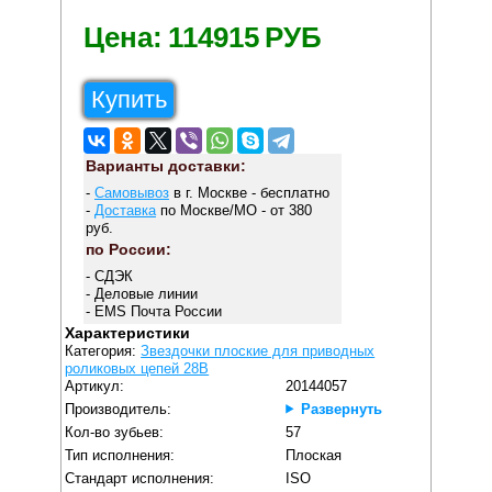
Цена:
114915
РУБ
Купить
Варианты доставки:
-
Самовывоз
в г. Москве - бесплатно
-
Доставка
по Москве/МО - от 380
руб.
по России:
- СДЭК
- Деловые линии
- EMS Почта России
Характеристики
Категория:
Звездочки плоские для приводных
роликовых цепей 28B
Артикул:
20144057
Производитель:
Развернуть
Кол-во зубьев:
57
Тип исполнения:
Плоская
Стандарт исполнения:
ISO