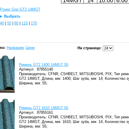
14MGT
14
10.00
6.00
Power Grip GT2 14MGT
Выбрать
40
|
55
|
85
|
115
|
170
по:
Названию
Цене
На странице:
Ремень GT2 1400 14MGT 55
Артикул:
87855140
Производитель: CFNR, CSHBELT, MITSUBOSHI, PIX;
Тип ремн
GT2 14MGT;
Длина, мм: 1400;
Шаг зуба, мм: 14;
Количество з
Ширина, мм: 55;
Ремень GT2 1610 14MGT 55
Артикул:
87855161
Производитель: CFNR, CSHBELT, MITSUBOSHI, PIX;
Тип ремн
GT2 14MGT;
Длина, мм: 1610;
Шаг зуба, мм: 14;
Количество зу
Ширина, мм: 55;