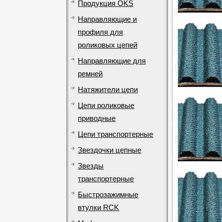
Продукция OKS
Направляющие и
профиля для
роликовых цепей
Направляющие для
ремней
Натяжители цепи
Цепи роликовые
приводные
Цепи транспортерные
Звездочки цепные
Звезды
транспортерные
Быстрозажимные
втулки RCK