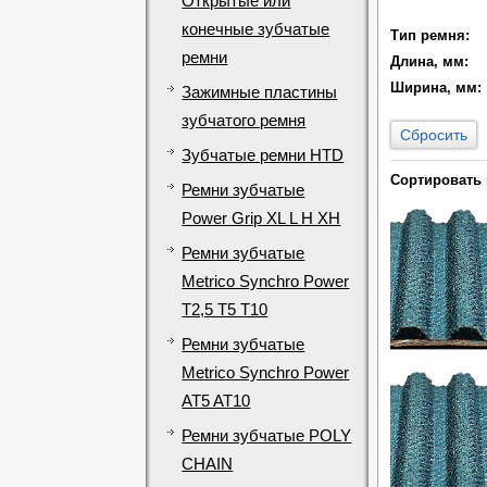
Открытые или
конечные зубчатые
Тип ремня:
ремни
Длина, мм:
Ширина, мм:
Зажимные пластины
зубчатого ремня
Сбросить
Зубчатые ремни HTD
Сортировать 
Ремни зубчатые
Power Grip XL L H XH
Ремни зубчатые
Metrico Synchro Power
T2,5 T5 T10
Ремни зубчатые
Metrico Synchro Power
AT5 AT10
Ремни зубчатые POLY
CHAIN