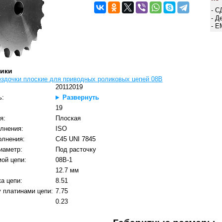
- С
- Д
- E
тики
ездочки плоские для приводных роликовых цепей 08B
20112019
ь:
Развернуть
:
19
я:
Плоская
лнения:
ISO
олнения:
C45 UNI 7845
иаметр:
Под расточку
ой цепи:
08B-1
12.7 мм
а цепи:
8.51
 платинами цепи:
7.75
0.23