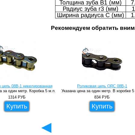
Толщина зуба B1 (мм)
7
Радиус зуба r3 (мм)
1
Ширина радиуса C (мм)
1
Рекомендуем обратить вним
 цепь 08B-1 никелированная
Роликовая цепь QRC 08B-1
а за один метр. Коробка 5 м.п.
Указана цена за один метр. В коробке 5
1314
РУБ
834
РУБ
Купить
Купить
◄