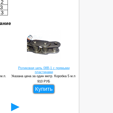
.2
3
.3
ание
Роликовая цепь 08B-1 с прямыми
пластинами
Роликовая цепь 0
 м.п.
Указана цена за один метр. Коробка 5 м.п.
Указана цена за оди
910
РУБ
15
Купить
Ку
►