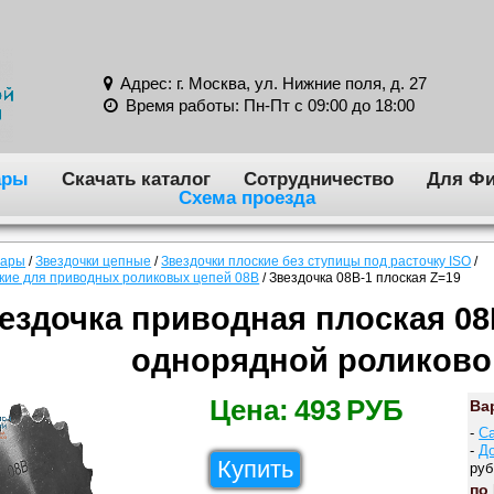
Адрес: г. Москва, ул. Нижние поля, д. 27
Время работы: Пн-Пт с 09:00 до 18:00
ары
Скачать каталог
Сотрудничество
Для Фи
Схема проезда
вары
/
Звездочки цепные
/
Звездочки плоские без ступицы под расточку ISO
/
ские для приводных роликовых цепей 08B
/
Звездочка 08B-1 плоская Z=19
ездочка приводная плоская 08
однорядной роликово
Цена:
493
РУБ
Ва
-
С
-
Д
Купить
руб
по