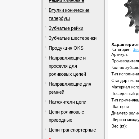
Ремни клиновые
Втулки конические
тапербуш
Зубчатые рейки
Зубчатые шестеренки
Характерис
Продукция OKS
Категория:
Зв
Артикул:
Направляющие и
Производител
профиля для
Кол-во зубьев
роликовых цепей
Тип исполнени
Стандарт испо
Направляющие для
Материал исп
ремней
Посадочный д
Тип применяем
Натяжители цепи
Шаг цепи:
Цепи роликовые
Диаметр ролик
Ширина между
приводные
Вес (кг):
Цепи транспортерные