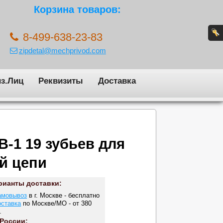
Корзина товаров:
8-499-638-23-83
zipdetal@mechprivod.com
з.Лиц
Реквизиты
Доставка
B-1 19 зубьев для
й цепи
рианты доставки:
амовывоз
в г. Москве - бесплатно
оставка
по Москве/МО - от 380
.
 России: