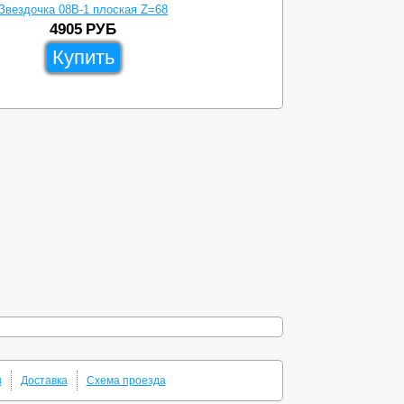
Звездочка 08B-1 плоская Z=68
Звез
4905
РУБ
Купить
ы
Доставка
Схема проезда